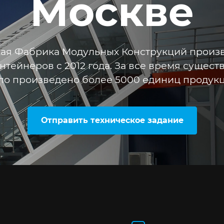
Москве
ая Фабрика Модульных Конструкций произ
онтейнеров с 2012 года. За все время сущес
ло произведено более 5000 единиц продукц
Отправить техническое задание