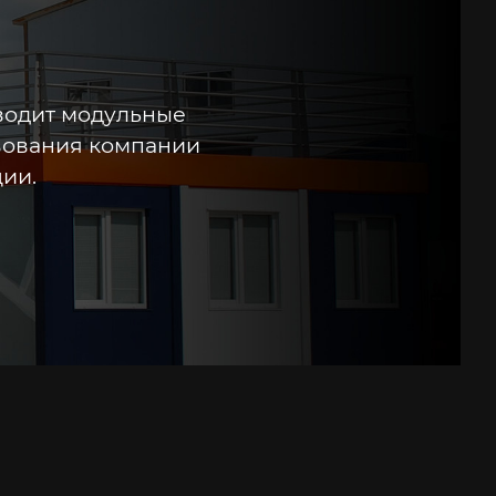
водит модульные
твования компании
ии.