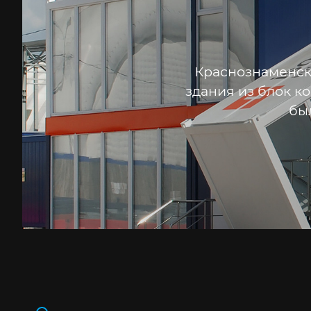
Краснознаменск
здания из блок к
бы