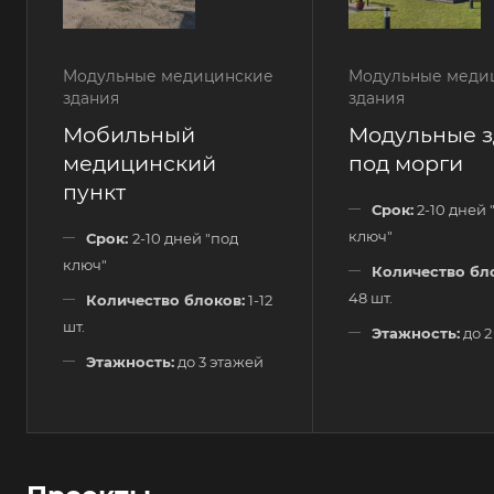
Модульные медицинские
Модульные меди
здания
здания
Мобильный
Модульные з
медицинский
под морги
пункт
Срок:
2-10 дней 
ключ"
Срок:
2-10 дней "под
ключ"
Количество бл
48 шт.
Количество блоков:
1-12
шт.
Этажность:
до 2
Этажность:
до 3 этажей