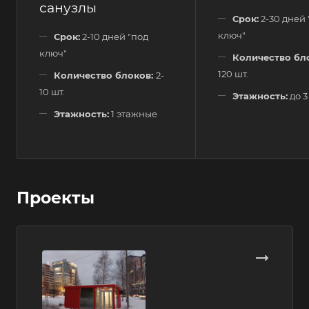
санузлы
Срок:
2-30 дней 
ключ"
Срок:
2-10 дней "под
ключ"
Количество бл
120 шт.
Количество блоков:
2-
10 шт.
Этажность:
до 3
Этажность:
1 этажные
Проекты